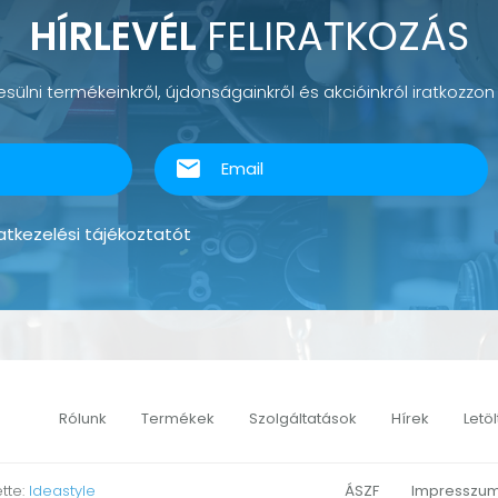
HÍRLEVÉL
FELIRATKOZÁS
sülni termékeinkről, újdonságainkről és akcióinkról iratkozzon f
tkezelési tájékoztatót
Rólunk
Termékek
Szolgáltatások
Hírek
Letö
ette:
Ideastyle
ÁSZF
Impresszu