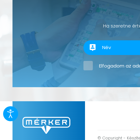
Ha szeretne érte
Elfogadom az
ada
© Copyright - Készít