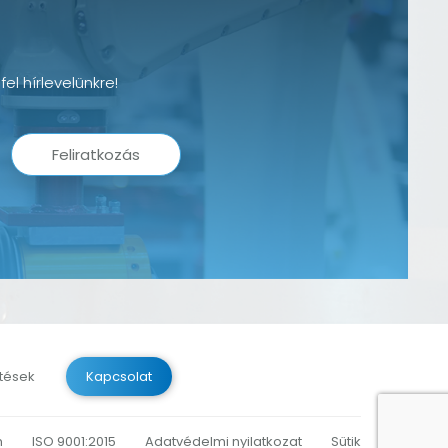
el hírlevelünkre!
Feliratkozás
ltések
Kapcsolat
m
ISO 9001:2015
Adatvédelmi nyilatkozat
Sütik