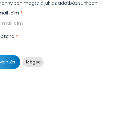
ennyiben megtaláljuk az adatbázisunkban.
mail-cím
*
ptcha
*
Mentés
Mégse