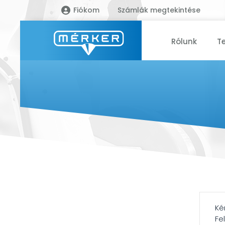
Fiókom
Számlák megtekintése
Rólunk
T
Ké
Fe