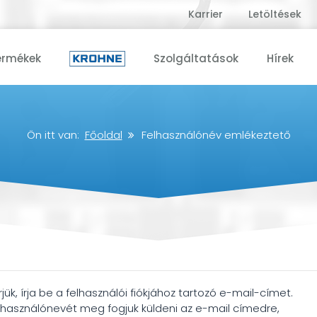
Karrier
Letöltések
ermékek
Szolgáltatások
Hírek
Ön itt van:
Főoldal
Felhasználónév emlékeztető
rjük, írja be a felhasználói fiókjához tartozó e-mail-címet.
lhasználónevét meg fogjuk küldeni az e-mail címedre,