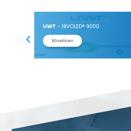
 ÉS 1540
UWT
- NIVOLED® 9000
Bővebben