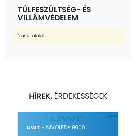
TÚLFESZÜLTSÉG- ÉS
VILLÁMVÉDELEM
Nincs találat
HÍREK,
ÉRDEKESSÉGEK
ÉS
UWT
- NIVOLED® 9000
HE
PL