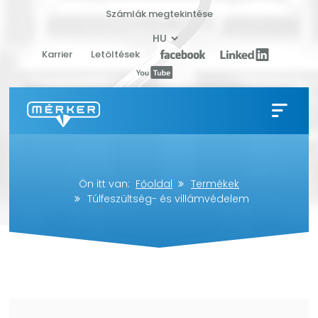
Számlák megtekintése
Karrier
Letöltések
Ön itt van:
Főoldal
Termékek
Túlfeszültség- és villámvédelem