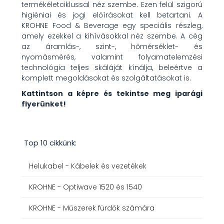
termékéletciklussal néz szembe. Ezen felül szigorú
higiéniai és jogi előírásokat kell betartani. A
KROHNE Food & Beverage egy speciális részleg,
amely ezekkel a kihívásokkal néz szembe. A cég
az áramlás-, szint-, hőmérséklet- és
nyomásmérés, valamint folyamatelemzési
technológia teljes skáláját kínálja, beleértve a
komplett megoldásokat és szolgáltatásokat is.
Kattintson a képre és tekintse meg iparági
flyerünket!
Top 10 cikkünk:
Helukabel - Kábelek és vezetékek
KROHNE - Optiwave 1520 és 1540
KROHNE - Műszerek fürdők számára