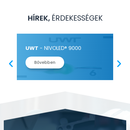
HÍREK,
ÉRDEKESSÉGEK
ÉS
UWT
- NIVOLED® 9000
HE
PL
Bővebben