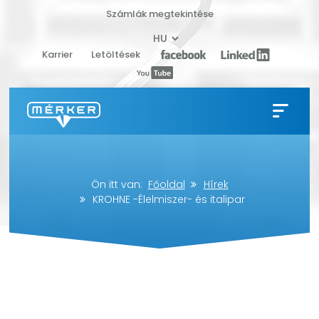
Számlák megtekintése
Karrier
Letöltések
Ön itt van:
Főoldal
Hírek
KROHNE -Élelmiszer- és italipar