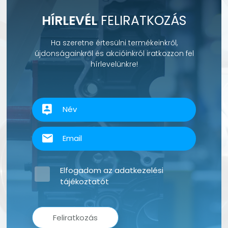
HÍRLEVÉL
FELIRATKOZÁS
Ha szeretne értesülni termékeinkről,
újdonságainkről és akcióinkról iratkozzon fel
hírlevelünkre!
Elfogadom az
adatkezelési
tájékoztatót
Feliratkozás