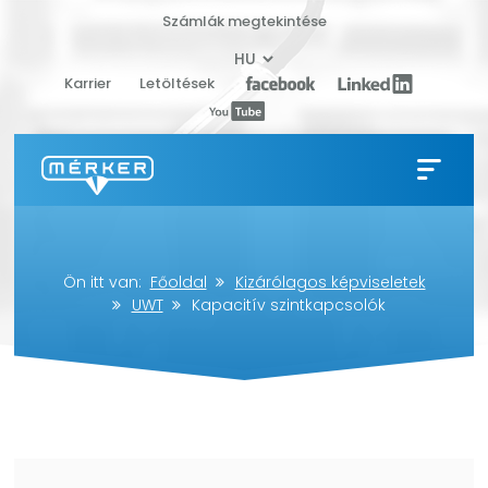
Számlák megtekintése
Karrier
Letöltések
Ön itt van:
Főoldal
Kizárólagos képviseletek
UWT
Kapacitív szintkapcsolók