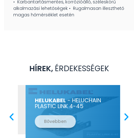
• Karbantartásmentes, korrózióálló, széleskörű
alkalmazási lehetőségek • Rugalmasan illeszthető
magas hőmérséklet esetén
HÍREK,
ÉRDEKESSÉGEK
HELUKABEL
- HELUCHAIN
KR
PLASTIC LINK 4-45
Bővebben