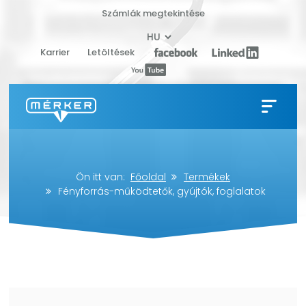
Számlák megtekintése
Karrier
Letöltések
Ön itt van:
Főoldal
Termékek
Fényforrás-működtetők, gyújtók, foglalatok