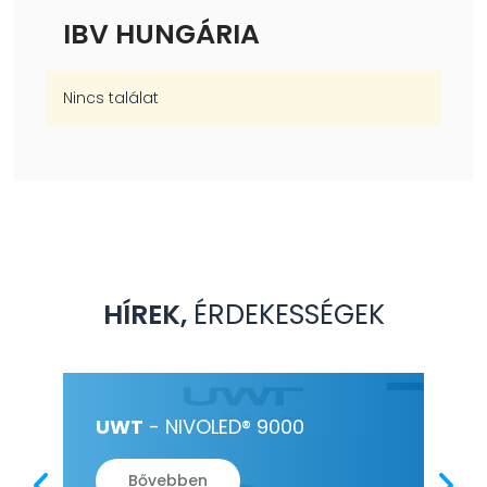
IBV HUNGÁRIA
Nincs találat
HÍREK,
ÉRDEKESSÉGEK
ÉS
UWT
- NIVOLED® 9000
HE
PL
Bővebben