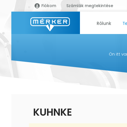
Fiókom
Számlák megtekintése
Rólunk
T
Ön itt v
KUHNKE