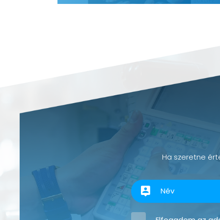
Ha szeretne érte
Elfogadom az
ada