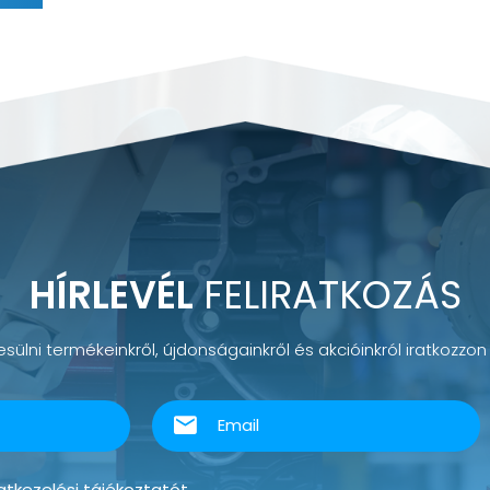
HÍRLEVÉL
FELIRATKOZÁS
sülni termékeinkről, újdonságainkről és akcióinkról iratkozzon f
tkezelési tájékoztatót