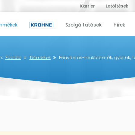
Karrier
Letöltések
ermékek
Szolgáltatások
Hírek
an:
Főoldal
Termékek
Fényforrás-működtetők, gyújtók, f