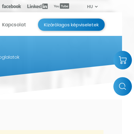
Kapcsolat
Kizárólagos képviseletek
oglalatok