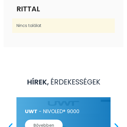
RITTAL
Nincs találat
HÍREK,
ÉRDEKESSÉGEK
ÉS
UWT
- NIVOLED® 9000
HE
PL
Bővebben