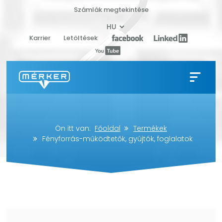
Számlák megtekintése
Karrier
Letöltések
Ön itt van:
Főoldal
Termékek
Fényforrás-működtetők, gyújtók, foglalatok